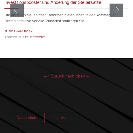
Investitionsbooster und Änderung der Steuersätze
Die aktuellen steuerlichen Reformen bieten Ihnen in den kommenden
Jahren attraktive Vorteile. Zunächst profitieren Sie…

NOAH AHLBORY
POSTED IN:
STEUERRECHT
– ↑ Zurück nach oben –
Datenschutz
Impressum