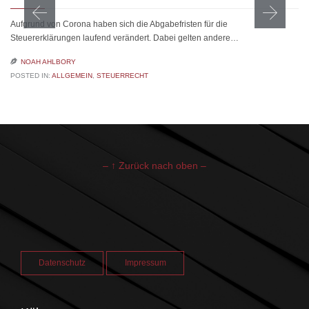
Aufgrund von Corona haben sich die Abgabefristen für die
Steuererklärungen laufend verändert. Dabei gelten andere…

NOAH AHLBORY
POSTED IN:
ALLGEMEIN
,
STEUERRECHT
– ↑ Zurück nach oben –
Datenschutz
Impressum