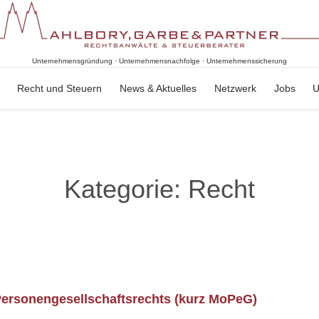
Unternehmensgründung · Unternehmensnachfolge · Unternehmenssicherung
Skip
Recht und Steuern
News & Aktuelles
Netzwerk
Jobs
U
to
content
Kategorie:
Recht
ersonengesellschaftsrechts (kurz MoPeG)