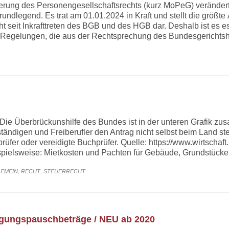
erung des Personengesellschaftsrechts (kurz MoPeG) veränder
undlegend. Es trat am 01.01.2024 in Kraft und stellt die größt
t seit Inkrafttreten des BGB und des HGB dar. Deshalb ist es es
e Regelungen, die aus der Rechtsprechung des Bundesgericht
ORY
ie Überbrückunshilfe des Bundes ist in der unteren Grafik zus
ändigen und Freiberufler den Antrag nicht selbst beim Land st
prüfer oder vereidigte Buchprüfer. Quelle: https://www.wirtschaf
ispielsweise: Mietkosten und Pachten für Gebäude, Grundstücke
GORY
GEMEIN
RECHT
STEUERRECHT
,
,
egungspauschbeträge / NEU ab 2020