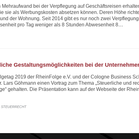
 Mehraufwand bei der Verpflegung auf Geschäftsreisen erhalte
ie sie als Werbungskosten absetzen können. Deren Höhe richt
te und der Wohnung. Seit 2014 gibt es nur noch zwei Verpflegu
enheit pro Tag weniger als 8 Stunden Abwesenheit 8…
RY
tliche Gestaltungsmöglichkeiten bei der Unternehm
getag 2019 der RheinFolge e.V. und der Cologne Business Sch
r. Lars Göhmann einen Vortrag zum Thema „Steuerliche und rec
e“ gehalten. Die Präsentation kann auf der Webseite der Rhei
RY
STEUERRECHT
,