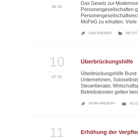
Das Gesetz zur Modernisi
06 '24
Personengesellschaften gr
Personengesellschaftsrech
MoPeG zu erhalten. Viel
CATEG
ILKA KREIDER
RECHT


10
Überbrückungshilfe
Überbrückungshilfe Bund D
07 '20
Unternehmen, Soloselbstst
Steuerberater, Wirtschafts
Betriebskosten gelten be
CATE
NOAH AHLBORY
ALL


11
Erhöhung der Verpfl