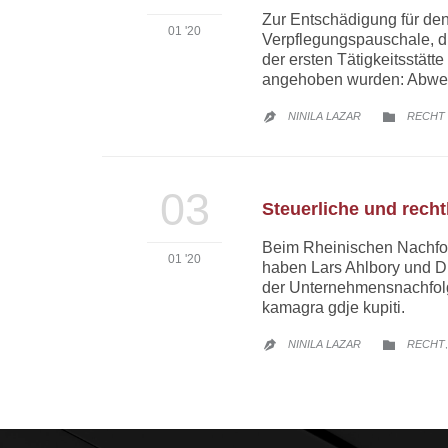
Zur Entschädigung für den
01 '20
Verpflegungspauschale, d
der ersten Tätigkeitsstät
angehoben wurden: Abwes
CATEGO
NINILA LAZAR
RECHT


03
Steuerliche und rech
Beim Rheinischen Nachfol
01 '20
haben Lars Ahlbory und D
der Unternehmensnachfolg
kamagra gdje kupiti.
CATEGO
NINILA LAZAR
RECHT

