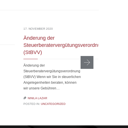
17. NOVEMBER 2020
17. NOVEMBER
Änderung der
Überbrüc
Steuerberatervergütungsverordnung
Überbrüc
(StBVV)
Außerord
Wirtsch
Änderung der
Novembe
Steuerberatervergütungsverordnung
Überbrück
(StBVV) Wenn wir Sie in steuerlichen
Angelegenheiten beraten, können
I. Überbrückun
wir unsere Gebühren…
Überbrückungs
Verlängerung 

NINILA LAZAR
Dezember 202
POSTED IN:
UNCATEGORIZED

NINILA LAZ
POSTED IN:
U