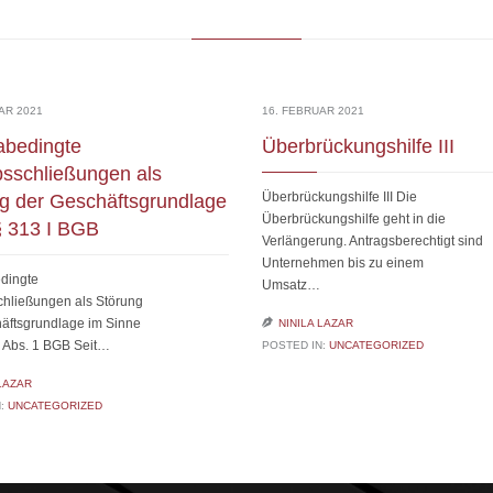
AR 2021
16. FEBRUAR 2021
abedingte
Überbrückungshilfe III
bsschließungen als
Überbrückungshilfe III Die
g der Geschäftsgrundlage
Überbrückungshilfe geht in die
 § 313 I BGB
Verlängerung. Antragsberechtigt sind
Unternehmen bis zu einem
dingte
Umsatz…
chließungen als Störung
äftsgrundlage im Sinne

NINILA LAZAR
 Abs. 1 BGB Seit…
POSTED IN:
UNCATEGORIZED
 LAZAR
N:
UNCATEGORIZED