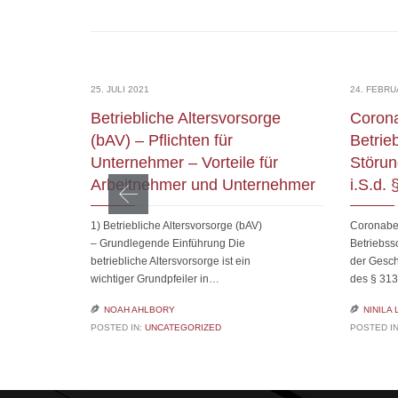
25. JULI 2021
24. FEBRU
Betriebliche Altersvorsorge
Coron
(bAV) – Pflichten für
Betrie
Unternehmer – Vorteile für
Störun
Arbeitnehmer und Unternehmer
i.S.d.
1) Betriebliche Altersvorsorge (bAV)
Coronabe
– Grundlegende Einführung Die
Betriebss
betriebliche Altersvorsorge ist ein
der Gesch
wichtiger Grundpfeiler in…
des § 313

NOAH AHLBORY

NINILA
POSTED IN:
UNCATEGORIZED
POSTED I