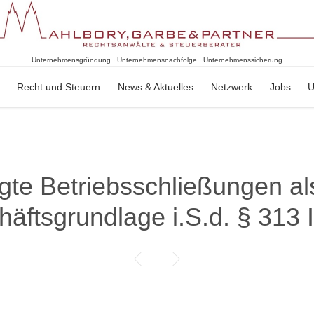
Unternehmensgründung · Unternehmensnachfolge · Unternehmenssicherung
Skip
Recht und Steuern
News & Aktuelles
Netzwerk
Jobs
U
to
content
te Betriebsschließungen al
äftsgrundlage i.S.d. § 313

