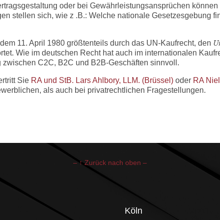
ertragsgestaltung oder bei Gewährleistungsansprüchen können
en stellen sich, wie z
.B.: Welche nationale Gesetzesgebung f
dem 11. April 1980 größtenteils durch das UN-Kaufrecht, den
Un
tet. Wie im deutschen Recht hat auch im internationalen Kaufr
ng zwischen C2C, B2C und B2B-Geschäften sinnvoll.
rtritt Sie
RA und StB. Lars Ahlbory, LLM. (Brüssel)
oder
RA Niel
ewerblichen, als auch bei privatrechtlichen Fragestellungen.
– ↑ Zurück nach oben –
Köln